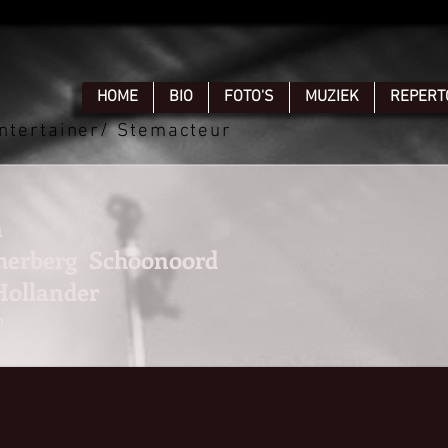
HOME
BIO
FOTO'S
MUZIEK
REPERT
ntertainer/ Stemacteur
n
herberg
Schoonoord
 Hollander
6