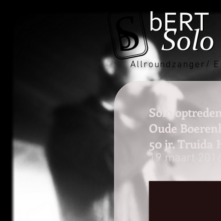
Allroundzanger/ E
Solo optrede
Oude Boeren
50 jr. Truida
19 maart 201