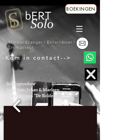
BOEKINGEN
Allroundzanger/ Entertainer/
Stemacteur
-Kom in contact-->
Solo optreden
2x 50 jaar, Johan & Marleen
Partycentrum "De Bolder" Delfzijl
2 april 2016