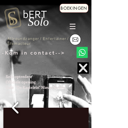
BOEKINGEN
Allroundzanger/ Entertainer/
Stemacteur
-Kom in contact-->
Solo optreden
Officiele opening
Café "De Kastelein" Nieuw Roden
26 febr. 2016