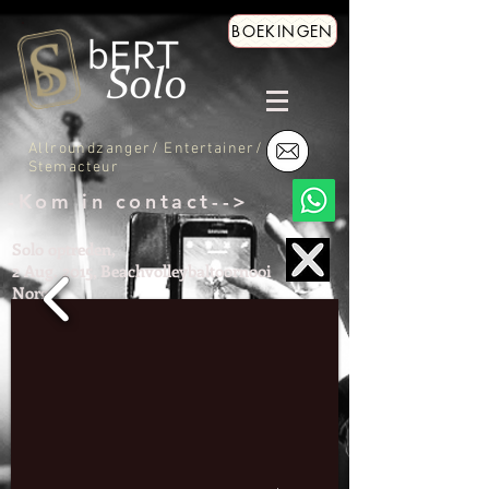
BOEKINGEN
Allroundzanger/ Entertainer/
Stemacteur
-Kom in contact-->
Solo optreden,
2 Aug. 2015, Beachvolleybaltoornooi
Norg