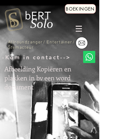
BOEKINGEN
Allroundzanger/ Entertainer/
Stemacteur
-Kom in contact-->
Afbeelding Kopiëren en
plakken in bv een word
document