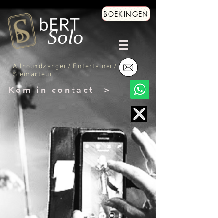
BOEKINGEN
Allroundzanger/ Entertainer/
Stemacteur
-Kom in contact-->