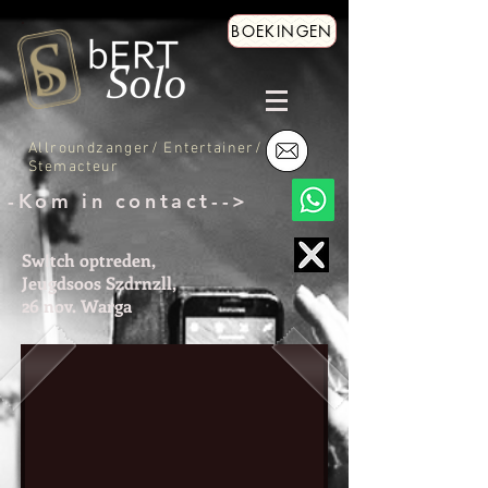
BOEKINGEN
Allroundzanger/ Entertainer/
Stemacteur
-Kom in contact-->
Sw!tch optreden,
Jeugdsoos Szdrnzll,
26 nov. Warga