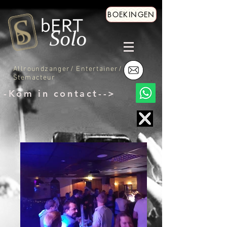
BOEKINGEN
Allroundzanger/ Entertainer/
Stemacteur
-Kom in contact-->