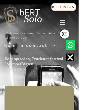
BOEKINGEN
Allroundzanger/ Entertainer/
Stemacteur
-Kom in contact-->
Solo optreden, Truckstar festival
"Mamoet"Assen
30 juli 2016