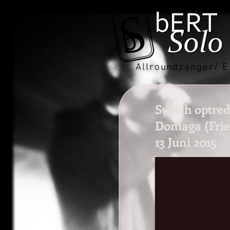
Allroundzanger/ E
Switch optre
Doniaga (Frie
13 Juni 2015