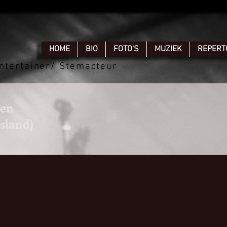
HOME
BIO
FOTO'S
MUZIEK
REPERT
ntertainer/ Stemacteur
den
sland)