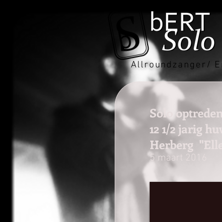
Allroundzanger/ E
Solo optrede
12 1/2 jarig 
Herberg "Ell
5 maart 2016