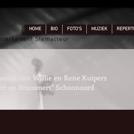
HOME
BIO
FOTO'S
MUZIEK
REPERT
ntertainer/ Stemacteur
n
huwelijk van Willie en Rene Kuipers
ert en Brammert" Schoonoord