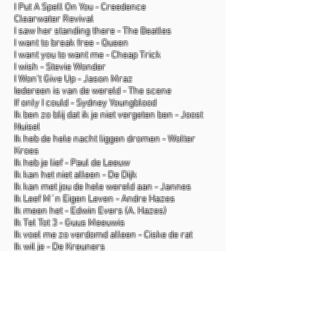
I Put A Spell On You - Creedence
Clearwater Revival
I saw her standing there - The Beatles
I want to break free - Queen
I want you to want me - Cheap Trick
I wish - Stevie Wonder
I Won't Give Up - Jason Mraz
Iedereen is van de wereld - The scene
If only I could - Sydney Youngblood
Ik ben zo blij dat ik je niet vergeten ben - Joost
Nuisel
Ik heb de hele nacht liggen dromen - Wolter
Kroes
Ik heb je lief - Paul de Leeuw
Ik kan het niet alleen - De Dijk
Ik kan met jou de hele wereld aan - Jannes
Ik Leef M´n Eigen Leven - Andre Hazes
Ik meen het - Edwin Evers (A. Hazes)
Ik Tel Tot 3 - Guus Meeuwis
Ik voel me zo verdomd alleen - Ciske de rat
Ik wil je - De Kreuners
Ik wil jou - Polle Eduard
I'll Be There For You - The Rembrands
I'm a believer - The monkees
I'm yours - Jason Mraz
In de blote kont - Mooi wark