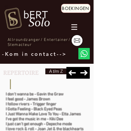
BOEKINGEN
Allroundzanger/ Entertainer/
Stemacteur
-Kom in contact-->
REPERTOIRE
A t/m Z
I
I don't wanna be - Gavin the Graw
I feel good - James Brown
I follow rivers - Trigger finger
I Gotta Feeling - Black Eyed Peas
I Just Wanna Make Love To You - Etta James
I've got the music in me - Kiki Dee
I just can't get enough - Depeche mode
I love rock & roll - Joan Jet & the blackhearts