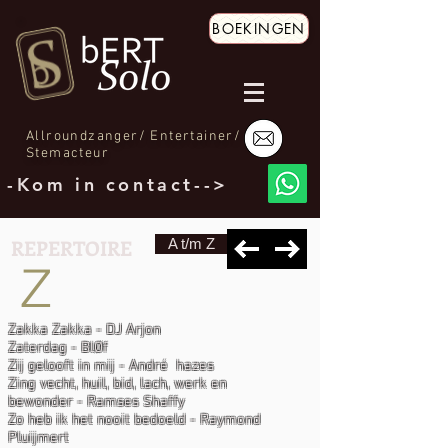
BOEKINGEN
Allroundzanger/ Entertainer/
Stemacteur
-Kom in contact-->
REPERTOIRE
A t/m Z
Z
Zakka Zakka - DJ Arjon
Zaterdag - BlØf
Zij gelooft in mij - André hazes
Zing vecht, huil, bid, lach, werk en
bewonder - Ramses Shaffy
Zo heb ik het nooit bedoeld - Raymond
Pluijmert