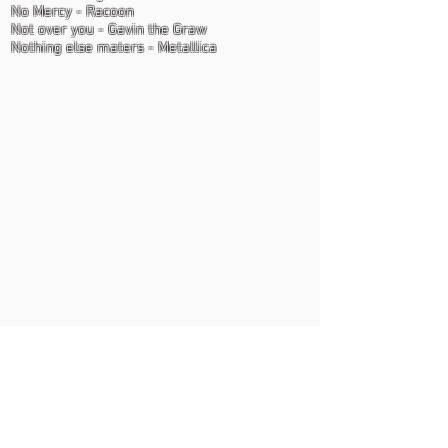
No Mercy - Racoon
Not over you - Gavin the Graw
Nothing else maters - Metallica