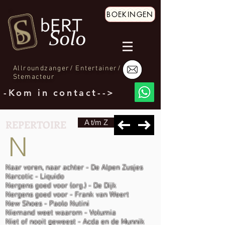
BOEKINGEN
Allroundzanger/ Entertainer/
Stemacteur
-Kom in contact-->
REPERTOIRE
A t/m Z
N
Naar voren, naar achter - De Alpen Zusjes
Narcotic - Liquido
Nergens goed voor (org.) - De Dijk
Nergens goed voor - Frank van Weert
New Shoes - Paolo Nutini
Niemand weet waarom - Volumia
Niet of nooit geweest - Acda en de Munnik