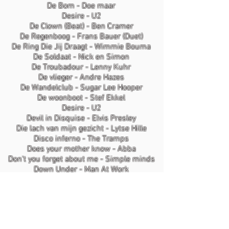
De Bom - Doe maar
Desire - U2
De Clown (Beat) - Ben Cramer
De Regenboog - Frans Bauer (Duet)
De Ring Die Jij Draagt - Wimmie Bouma
De Soldaat - Nick en Simon
De Troubadour - Lenny Kuhr
De vlieger - Andre Hazes
De Wandelclub - Sugar Lee Hooper
De woonboot - Stef Ekkel
Desire - U2
Devil in Disquise - Elvis Presley
Die lach van mijn gezicht - Lytse Hille
Disco inferno - The Tramps
Does your mother know - Abba
Don't you forget about me - Simple minds
Down Under - Man At Work
Driver's seat - Sniff'n The Tears
Dromendans - Vinzzent
Droomland - De Leeuw/ Hazes
Du - Peter Maffay