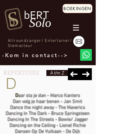
BOEKINGEN
Allroundzanger/ Entertainer/
Stemacteur
-Kom in contact-->
REPERTOIRE
A t/m Z
D
D
aar sta je dan - Marco Kanters
Dan volg je haar benen - Jan Smit
Dance the night away - The Maverics
Dancing In The Dark - Bruce Springsteen
Dancing In The Streets - Bowie/ Jagger
Dancing on the Ceiling - Lionel Richie
Dansen Op De Vulkaan - De Dijk